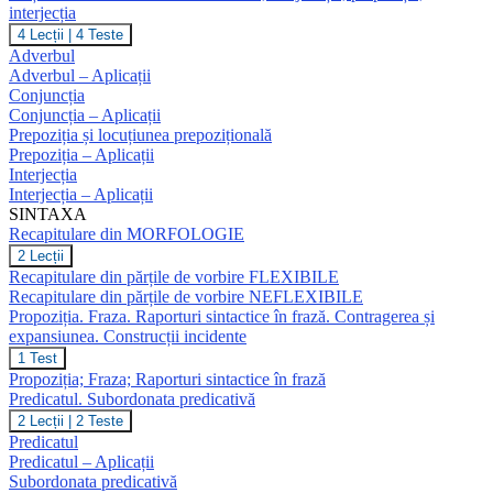
interjecția
Părți
4 Lecții
|
4 Teste
de
Adverbul
vorbire
Adverbul – Aplicații
neflexibile:
Conjuncția
adverbul,
Conjuncția – Aplicații
conjuncția,
prepoziția,
Prepoziția și locuțiunea prepozițională
interjecția
Prepoziția – Aplicații
Interjecția
Interjecția – Aplicații
SINTAXA
Recapitulare din MORFOLOGIE
Recapitulare
2 Lecții
din
Recapitulare din părțile de vorbire FLEXIBILE
MORFOLOGIE
Recapitulare din părțile de vorbire NEFLEXIBILE
Propoziția. Fraza. Raporturi sintactice în frază. Contragerea și
expansiunea. Construcții incidente
Propoziția.
1 Test
Fraza.
Propoziția; Fraza; Raporturi sintactice în frază
Raporturi
Predicatul. Subordonata predicativă
sintactice
Predicatul.
2 Lecții
|
2 Teste
în
Subordonata
frază.
Predicatul
predicativă
Contragerea
Predicatul – Aplicații
și
Subordonata predicativă
expansiunea.