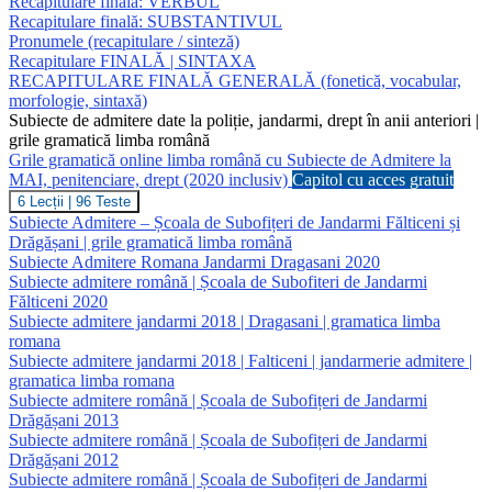
Recapitulare finală: VERBUL
|
Recapitulare finală: SUBSTANTIVUL
MORFOLOGIA
Pronumele (recapitulare / sinteză)
Recapitulare FINALĂ | SINTAXA
RECAPITULARE FINALĂ GENERALĂ (fonetică, vocabular,
morfologie, sintaxă)
Subiecte de admitere date la poliție, jandarmi, drept în anii anteriori |
grile gramatică limba română
Grile gramatică online limba română cu Subiecte de Admitere la
MAI, penitenciare, drept (2020 inclusiv)
Capitol cu acces gratuit
Grile
6 Lecții
|
96 Teste
gramatică
Subiecte Admitere – Școala de Subofițeri de Jandarmi Fălticeni și
online
Drăgășani | grile gramatică limba română
limba
Subiecte Admitere Romana Jandarmi Dragasani 2020
română
Subiecte admitere română | Școala de Subofiteri de Jandarmi
cu
Subiecte
Fălticeni 2020
de
Subiecte admitere jandarmi 2018 | Dragasani | gramatica limba
Admitere
romana
la
Subiecte admitere jandarmi 2018 | Falticeni | jandarmerie admitere |
MAI,
gramatica limba romana
penitenciare,
drept
Subiecte admitere română | Școala de Subofițeri de Jandarmi
(2020
Drăgășani 2013
inclusiv)
Subiecte admitere română | Școala de Subofițeri de Jandarmi
Drăgășani 2012
Subiecte admitere română | Școala de Subofițeri de Jandarmi