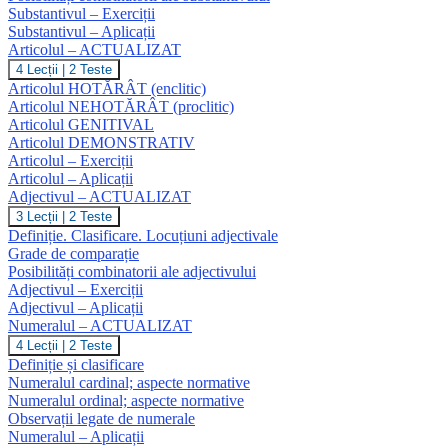
Substantivul – Exerciții
Substantivul – Aplicații
Articolul – ACTUALIZAT
Articolul
4 Lecții
|
2 Teste
–
Articolul HOTĂRÂT (enclitic)
ACTUALIZAT
Articolul NEHOTĂRÂT (proclitic)
Articolul GENITIVAL
Articolul DEMONSTRATIV
Articolul – Exerciții
Articolul – Aplicații
Adjectivul – ACTUALIZAT
Adjectivul
3 Lecții
|
2 Teste
–
Definiție. Clasificare. Locuțiuni adjectivale
ACTUALIZAT
Grade de comparație
Posibilități combinatorii ale adjectivului
Adjectivul – Exerciții
Adjectivul – Aplicații
Numeralul – ACTUALIZAT
Numeralul
4 Lecții
|
2 Teste
–
Definiție și clasificare
ACTUALIZAT
Numeralul cardinal; aspecte normative
Numeralul ordinal; aspecte normative
Observații legate de numerale
Numeralul – Aplicații