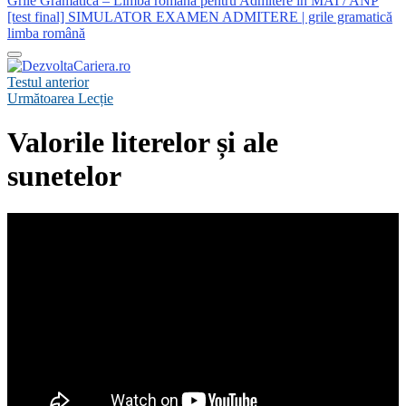
Grile Gramatică – Limba română pentru Admitere în MAI / ANP
[test final] SIMULATOR EXAMEN ADMITERE | grile gramatică
limba română
Testul anterior
Următoarea Lecție
Valorile literelor și ale
sunetelor