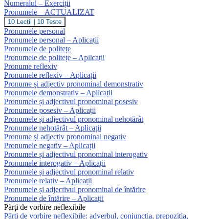
Numeralul – Exerciții
Pronumele – ACTUALIZAT
Pronumele
10 Lecții
|
10 Teste
–
Pronumele personal
ACTUALIZAT
Pronumele personal – Aplicații
Pronumele de politețe
Pronumele de politețe – Aplicații
Pronume reflexiv
Pronumele reflexiv – Aplicații
Pronume și adjectiv pronominal demonstrativ
Pronumele demonstrativ – Aplicații
Pronumele și adjectivul pronominal posesiv
Pronumele posesiv – Aplicații
Pronumele și adjectivul pronominal nehotărât
Pronumele nehotărât – Aplicații
Pronume și adjectiv pronominal negativ
Pronumele negativ – Aplicații
Pronumele și adjectivul pronominal interogativ
Pronumele interogativ – Aplicații
Pronumele și adjectivul pronominal relativ
Pronumele relativ – Aplicații
Pronumele și adjectivul pronominal de întărire
Pronumele de întărire – Aplicații
Părți de vorbire neflexibile
Părți de vorbire neflexibile: adverbul, conjuncția, prepoziția,