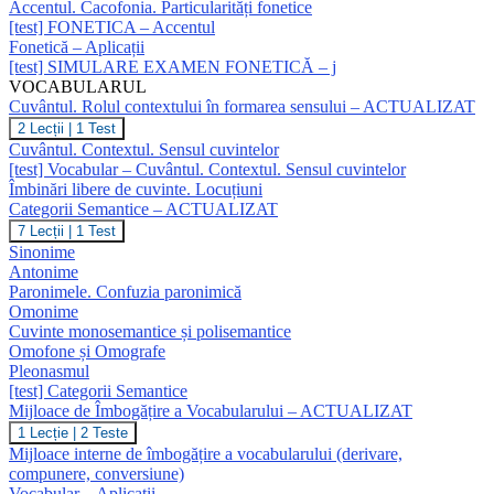
Accentul. Cacofonia. Particularități fonetice
[test] FONETICA – Accentul
Fonetică – Aplicații
[test] SIMULARE EXAMEN FONETICĂ – j
VOCABULARUL
Cuvântul. Rolul contextului în formarea sensului – ACTUALIZAT
Cuvântul.
2 Lecții
|
1 Test
Rolul
Cuvântul. Contextul. Sensul cuvintelor
contextului
[test] Vocabular – Cuvântul. Contextul. Sensul cuvintelor
în
Îmbinări libere de cuvinte. Locuțiuni
formarea
Categorii Semantice – ACTUALIZAT
sensului
–
Categorii
7 Lecții
|
1 Test
ACTUALIZAT
Semantice
Sinonime
–
Antonime
ACTUALIZAT
Paronimele. Confuzia paronimică
Omonime
Cuvinte monosemantice și polisemantice
Omofone și Omografe
Pleonasmul
[test] Categorii Semantice
Mijloace de Îmbogățire a Vocabularului – ACTUALIZAT
Mijloace
1 Lecție
|
2 Teste
de
Mijloace interne de îmbogățire a vocabularului (derivare,
Îmbogățire
compunere, conversiune)
a
Vocabular – Aplicații