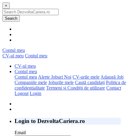
×
Search
Contul meu
CV-ul meu
Contul meu
CV-ul meu
Contul meu
Contul meu
Alerte Joburi Noi
CV-urile mele
Adaugă Job
Companiile mele
Joburile mele
Caută candidați
Politica de
confidentialitate
Termeni și Condiții de utilizare
Contact
Logout
Login
Login to DezvoltaCariera.ro
Email