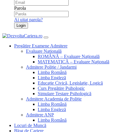
Parola
Ai uitat parola?
Login
Pregătire Examene Admitere
Evaluare Națională
ROMÂNĂ – Evaluare Națională
MATEMATICĂ – Evaluare Națională
Admitere Poliție / Jandarmi
Limba Română
Limba Engleză
Educație Civică, Legislație, Logică
Curs Pregătire Psihologic
Simulare Testare Psihologică
Admitere Academia de Poliție
Limba Română
Limba Engleză
Admitere ANP
Limba Română
Locuri de Muncă
Blog de Cariere