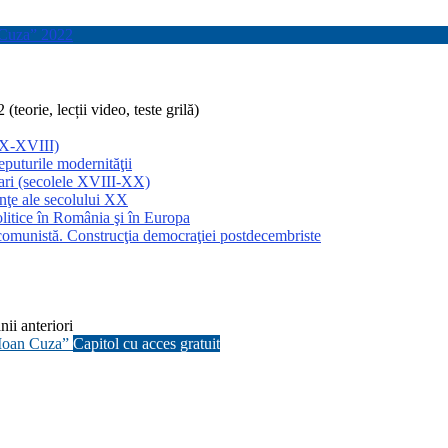
n Cuza” 2022
teorie, lecții video, teste grilă)
 IX-XVIII)
eputurile modernităţii
Mari (secolele XVIII-XX)
anţe ale secolului XX
politice în România şi în Europa
icomunistă. Construcţia democraţiei postdecembriste
 anteriori
 Ioan Cuza”
Capitol cu acces gratuit