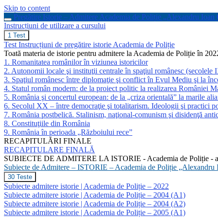
Skip to content
Pregătire Istorie – Admitere Academia de Poliție „Alexandru Ioa
Instrucțiuni de utilizare a cursului
Instrucțiuni
1 Test
de
Test Instrucțiuni de pregătire istorie Academia de Poliție
utilizare
Toată materia de istorie pentru admitere la Academia de Poliție în 2022 (
a
1. Romanitatea românilor în viziunea istoricilor
cursului
2. Autonomii locale şi instituţii centrale în spaţiul românesc (secolele
3. Spaţiul românesc între diplomaţie şi conflict în Evul Mediu şi la înc
4. Statul român modern: de la proiect politic la realizarea României 
5. România şi concertul european: de la „criza orientală” la marile ali
6. Secolul XX – între democraţie şi totalitarism. Ideologii şi practici 
7. România postbelică. Stalinism, naţional-comunism şi disidenţă ant
8. Constituţiile din România
9. România în perioada „Războiului rece”
RECAPITULĂRI FINALE
RECAPITULARE FINALĂ
SUBIECTE DE ADMITERE LA ISTORIE - Academia de Poliție - anii
Subiecte de Admitere – ISTORIE – Academia de Poliție „Alexandru
Subiecte
30 Teste
de
Subiecte admitere istorie | Academia de Poliție – 2022
Admitere
Subiecte admitere istorie | Academia de Poliție – 2004 (A1)
–
Subiecte admitere istorie | Academia de Poliție – 2004 (A2)
ISTORIE
Subiecte admitere istorie | Academia de Poliție – 2005 (A1)
–