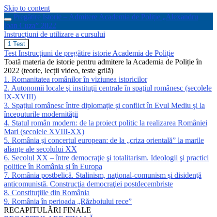
Skip to content
Pregătire Istorie – Admitere Academia de Poliție „Alexandru
Ioan Cuza” 2022
Instrucțiuni de utilizare a cursului
Instrucțiuni
1 Test
de
Test Instrucțiuni de pregătire istorie Academia de Poliție
utilizare
Toată materia de istorie pentru admitere la Academia de Poliție în
a
2022 (teorie, lecții video, teste grilă)
cursului
1. Romanitatea românilor în viziunea istoricilor
2. Autonomii locale şi instituţii centrale în spaţiul românesc (secolele
IX-XVIII)
3. Spaţiul românesc între diplomaţie şi conflict în Evul Mediu şi la
începuturile modernităţii
4. Statul român modern: de la proiect politic la realizarea României
Mari (secolele XVIII-XX)
5. România şi concertul european: de la „criza orientală” la marile
alianţe ale secolului XX
6. Secolul XX – între democraţie şi totalitarism. Ideologii şi practici
politice în România şi în Europa
7. România postbelică. Stalinism, naţional-comunism şi disidenţă
anticomunistă. Construcţia democraţiei postdecembriste
8. Constituţiile din România
9. România în perioada „Războiului rece”
RECAPITULĂRI FINALE