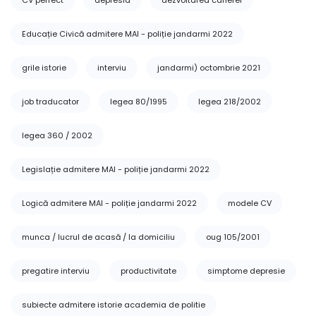
CV perfect
depresia
dezvoltarea carierei
Educație Civică admitere MAI - poliție jandarmi 2022
grile istorie
interviu
jandarmi) octombrie 2021
job traducator
legea 80/1995
legea 218/2002
legea 360 / 2002
Legislație admitere MAI - poliție jandarmi 2022
Logică admitere MAI - poliție jandarmi 2022
modele CV
munca / lucrul de acasă / la domiciliu
oug 105/2001
pregatire interviu
productivitate
simptome depresie
subiecte admitere istorie academia de politie