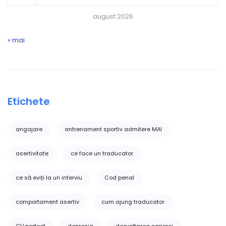
august 2026
« mai
Etichete
angajare
antrenament sportiv admitere MAI
asertivitate
ce face un traducator
ce să eviți la un interviu
Cod penal
comportament asertiv
cum ajung traducator