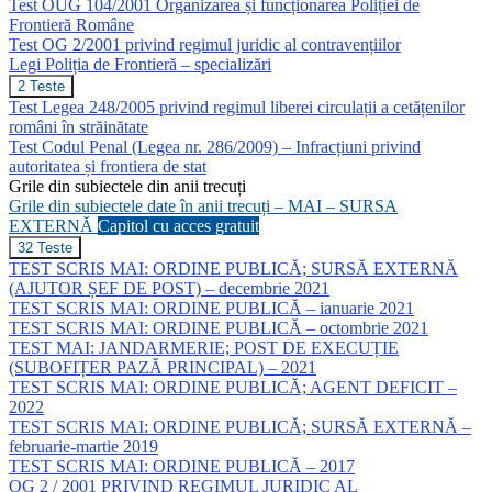
Test OUG 104/2001 Organizarea și funcționarea Poliției de
trunchi
comun
Frontieră Române
Test OG 2/2001 privind regimul juridic al contravențiilor
Legi Poliția de Frontieră – specializări
Legi
2 Teste
Poliția
Test Legea 248/2005 privind regimul liberei circulații a cetățenilor
de
români în străinătate
Frontieră
Test Codul Penal (Legea nr. 286/2009) – Infracțiuni privind
–
autoritatea și frontiera de stat
specializări
Grile din subiectele din anii trecuți
Grile din subiectele date în anii trecuți – MAI – SURSA
EXTERNĂ
Capitol cu acces gratuit
Grile
32 Teste
din
TEST SCRIS MAI: ORDINE PUBLICĂ; SURSĂ EXTERNĂ
subiectele
(AJUTOR ȘEF DE POST) – decembrie 2021
date
TEST SCRIS MAI: ORDINE PUBLICĂ – ianuarie 2021
în
TEST SCRIS MAI: ORDINE PUBLICĂ – octombrie 2021
anii
trecuți
TEST MAI: JANDARMERIE; POST DE EXECUȚIE
–
(SUBOFIȚER PAZĂ PRINCIPAL) – 2021
MAI
TEST SCRIS MAI: ORDINE PUBLICĂ; AGENT DEFICIT –
–
2022
SURSA
TEST SCRIS MAI: ORDINE PUBLICĂ; SURSĂ EXTERNĂ –
EXTERNĂ
februarie-martie 2019
TEST SCRIS MAI: ORDINE PUBLICĂ – 2017
OG 2 / 2001 PRIVIND REGIMUL JURIDIC AL