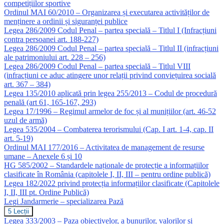
competițiilor sportive
Ordinul MAI 60/2010 – Organizarea și executarea activităților de
menținere a ordinii și siguranței publice
Legea 286/2009 Codul Penal – partea specială – Titlul I (Infracțiuni
contra persoanei art. 188-227)
Legea 286/2009 Codul Penal – partea specială – Titlul II (infracțiuni
ale patrimoniului art. 228 – 256)
Legea 286/2009 Codul Penal – partea specială – Titlul VIII
(infracțiuni ce aduc atingere unor relații privind conviețuirea socială
art. 367 – 384)
Legea 135/2010 aplicată prin legea 255/2013 – Codul de procedură
penală (art 61, 165-167, 293)
Legea 17/1996 – Regimul armelor de foc și al munițiilor (art. 46-52
uzul de armă)
Legea 535/2004 – Combaterea terorismului (Cap. I art. 1-4, cap. II
art. 5-19)
Ordinul MAI 177/2016 – Activitatea de management de resurse
umane – Anexele 6 și 10
HG 585/2002 – Standardele naționale de protecție a informațiilor
clasificate în România (capitolele I, II, III – pentru ordine publică)
Legea 182/2022 privind protecția informațiilor clasificate (Capitolele
I, II, III pt. Ordine Publică)
Legi Jandarmerie – specializarea Pază
Legi
5 Lecții
Jandarmerie
Legea 333/2003 – Paza obiectivelor, a bunurilor, valorilor și