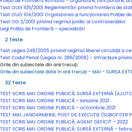
Poliția de Frontieră Română – organizare, funcționare, atr
Test OUG 105/2001 Reglementări privind frontiera de sta
Test OUG 104/2001 Organizarea și funcționarea Poliției 
Test OG 2/2001 privind regimul juridic al contravențiilor
Legi Poliția de Frontieră – specializări
Legi Poliția de Frontieră – specializări
2 Teste
Test Legea 248/2005 privind regimul liberei circulații a c
Test Codul Penal (Legea nr. 286/2009) – Infracțiuni privind
Grile din subiectele din anii trecuți
Grile din subiectele date în anii trecuți – MAI – SURSA E
Grile din subiectele date în anii trecuți – MAI – SURS
32 Teste
TEST SCRIS MAI: ORDINE PUBLICĂ; SURSĂ EXTERNĂ (AJUTO
TEST SCRIS MAI: ORDINE PUBLICĂ – ianuarie 2021
TEST SCRIS MAI: ORDINE PUBLICĂ – octombrie 2021
TEST MAI: JANDARMERIE; POST DE EXECUȚIE (SUBOFIȚER P
TEST SCRIS MAI: ORDINE PUBLICĂ; AGENT DEFICIT – 2022
TEST SCRIS MAI: ORDINE PUBLICĂ; SURSĂ EXTERNĂ – febru