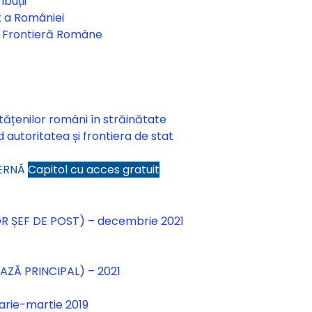
ibuții
t a României
de Frontieră Române
etățenilor români în străinătate
 autoritatea și frontiera de stat
XTERNĂ
Capitol cu acces gratuit
A EXTERNĂ
R ȘEF DE POST) – decembrie 2021
AZĂ PRINCIPAL) – 2021
arie-martie 2019