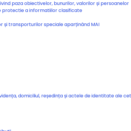
vind paza obiectivelor, bunurilor, valorilor și persoanelor
rotectie a informatiilor clasificate
or și transporturilor speciale aparținând MAI
ența, domiciliul, reședința și actele de identitate ale ce