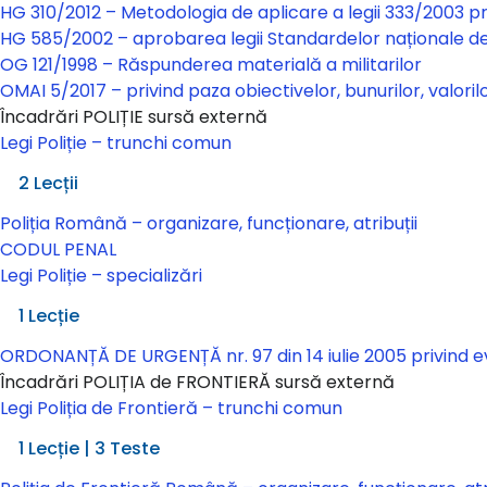
HG 310/2012 – Metodologia de aplicare a legii 333/2003 pri
HG 585/2002 – aprobarea legii Standardelor naționale de p
OG 121/1998 – Răspunderea materială a militarilor
OMAI 5/2017 – privind paza obiectivelor, bunurilor, valoril
Încadrări POLIȚIE sursă externă
Legi Poliție – trunchi comun
Legi Poliție – trunchi comun
2 Lecții
Poliția Română – organizare, funcționare, atribuții
CODUL PENAL
Legi Poliție – specializări
Legi Poliție – specializări
1 Lecție
ORDONANȚĂ DE URGENȚĂ nr. 97 din 14 iulie 2005 privind evid
Încadrări POLIȚIA de FRONTIERĂ sursă externă
Legi Poliția de Frontieră – trunchi comun
Legi Poliția de Frontieră – trunchi comun
1 Lecție
|
3 Teste