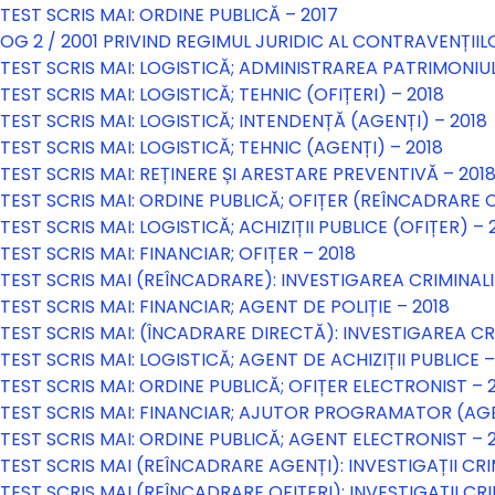
TEST SCRIS MAI: ORDINE PUBLICĂ – 2017
OG 2 / 2001 PRIVIND REGIMUL JURIDIC AL CONTRAVENȚIIL
TEST SCRIS MAI: LOGISTICĂ; ADMINISTRAREA PATRIMONIULU
TEST SCRIS MAI: LOGISTICĂ; TEHNIC (OFIȚERI) – 2018
TEST SCRIS MAI: LOGISTICĂ; INTENDENȚĂ (AGENȚI) – 2018
TEST SCRIS MAI: LOGISTICĂ; TEHNIC (AGENȚI) – 2018
TEST SCRIS MAI: REȚINERE ȘI ARESTARE PREVENTIVĂ – 201
TEST SCRIS MAI: ORDINE PUBLICĂ; OFIȚER (REÎNCADRARE C
TEST SCRIS MAI: LOGISTICĂ; ACHIZIȚII PUBLICE (OFIȚER) – 
TEST SCRIS MAI: FINANCIAR; OFIȚER – 2018
TEST SCRIS MAI (REÎNCADRARE): INVESTIGAREA CRIMINAL
TEST SCRIS MAI: FINANCIAR; AGENT DE POLIȚIE – 2018
TEST SCRIS MAI: (ÎNCADRARE DIRECTĂ): INVESTIGAREA CR
TEST SCRIS MAI: LOGISTICĂ; AGENT DE ACHIZIȚII PUBLICE –
TEST SCRIS MAI: ORDINE PUBLICĂ; OFIȚER ELECTRONIST – 
TEST SCRIS MAI: FINANCIAR; AJUTOR PROGRAMATOR (AGEN
TEST SCRIS MAI: ORDINE PUBLICĂ; AGENT ELECTRONIST – 
TEST SCRIS MAI (REÎNCADRARE AGENȚI): INVESTIGAȚII CRI
TEST SCRIS MAI (REÎNCADRARE OFIȚERI): INVESTIGAȚII CRI