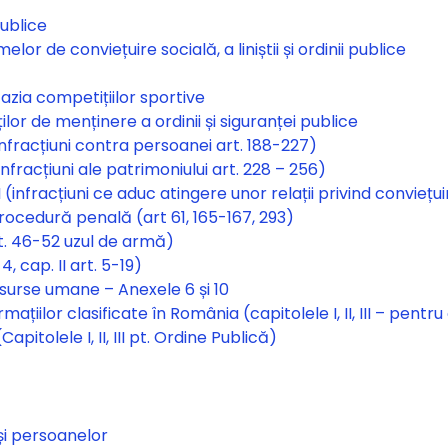
ublice
r de conviețuire socială, a liniștii și ordinii publice
zia competițiilor sportive
lor de menținere a ordinii și siguranței publice
Infracțiuni contra persoanei art. 188-227)
nfracțiuni ale patrimoniului art. 228 – 256)
(infracțiuni ce aduc atingere unor relații privind conviețu
rocedură penală (art 61, 165-167, 293)
rt. 46-52 uzul de armă)
 cap. II art. 5-19)
surse umane – Anexele 6 și 10
iilor clasificate în România (capitolele I, II, III – pentru
pitolele I, II, III pt. Ordine Publică)
 și persoanelor