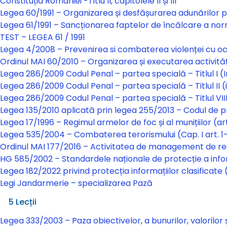
Constituția României -Titlu II, capitolele II și III
Legea 60/1991 – Organizarea și desfășurarea adunărilor p
Legea 61/1991 – Sancționarea faptelor de încălcare a normelo
TEST – LEGEA 61 / 1991
Legea 4/2008 – Prevenirea si combaterea violenței cu oca
Ordinul MAI 60/2010 – Organizarea și executarea activități
Legea 286/2009 Codul Penal – partea specială – Titlul I (
Legea 286/2009 Codul Penal – partea specială – Titlul II (i
Legea 286/2009 Codul Penal – partea specială – Titlul VIII 
Legea 135/2010 aplicată prin legea 255/2013 – Codul de p
Legea 17/1996 – Regimul armelor de foc și al munițiilor (a
Legea 535/2004 – Combaterea terorismului (Cap. I art. 1-4,
Ordinul MAI 177/2016 – Activitatea de management de re
HG 585/2002 – Standardele naționale de protecție a informaț
Legea 182/2022 privind protecția informațiilor clasificate (Ca
Legi Jandarmerie – specializarea Pază
Legi Jandarmerie – specializarea Pază
5 Lecții
Legea 333/2003 – Paza obiectivelor, a bunurilor, valorilor