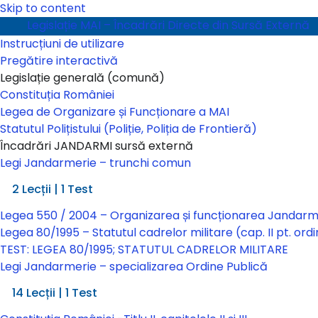
Skip to content
Legislație MAI – Încadrări Directe din Sursă Externă
Instrucțiuni de utilizare
Pregătire interactivă
Legislație generală (comună)
Constituția României
Legea de Organizare și Funcționare a MAI
Statutul Polițistului (Poliție, Poliția de Frontieră)
Încadrări JANDARMI sursă externă
Legi Jandarmerie – trunchi comun
Legi Jandarmerie – trunchi comun
2 Lecții
|
1 Test
Legea 550 / 2004 – Organizarea și funcționarea Jandar
Legea 80/1995 – Statutul cadrelor militare (cap. II pt. ordi
TEST: LEGEA 80/1995; STATUTUL CADRELOR MILITARE
Legi Jandarmerie – specializarea Ordine Publică
Legi Jandarmerie – specializarea Ordine Publică
14 Lecții
|
1 Test