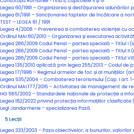
Constituția României -Titlu II, capitolele II și III
Legea 60/1991 – Organizarea și desfășurarea adunărilor p
Legea 61/1991 – Sancționarea faptelor de încălcare a normelo
TEST – LEGEA 61 / 1991
Legea 4/2008 – Prevenirea si combaterea violenței cu oca
Ordinul MAI 60/2010 – Organizarea și executarea activități
Legea 286/2009 Codul Penal – partea specială – Titlul I (
Legea 286/2009 Codul Penal – partea specială – Titlul II (i
Legea 286/2009 Codul Penal – partea specială – Titlul VIII 
Legea 135/2010 aplicată prin legea 255/2013 – Codul de p
Legea 17/1996 – Regimul armelor de foc și al munițiilor (a
Legea 535/2004 – Combaterea terorismului (Cap. I art. 1-4,
Ordinul MAI 177/2016 – Activitatea de management de re
HG 585/2002 – Standardele naționale de protecție a informaț
Legea 182/2022 privind protecția informațiilor clasificate (Ca
Legi Jandarmerie – specializarea Pază
Legi Jandarmerie – specializarea Pază
5 Lecții
Legea 333/2003 – Paza obiectivelor, a bunurilor, valorilor