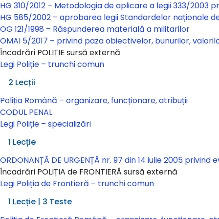
HG 310/2012 – Metodologia de aplicare a legii 333/2003 pri
HG 585/2002 – aprobarea legii Standardelor naționale de p
OG 121/1998 – Răspunderea materială a militarilor
OMAI 5/2017 – privind paza obiectivelor, bunurilor, valoril
Încadrări POLIȚIE sursă externă
Legi Poliție – trunchi comun
Legi Poliție – trunchi comun
2 Lecții
Poliția Română – organizare, funcționare, atribuții
CODUL PENAL
Legi Poliție – specializări
Legi Poliție – specializări
1 Lecție
ORDONANȚĂ DE URGENȚĂ nr. 97 din 14 iulie 2005 privind evid
Încadrări POLIȚIA de FRONTIERĂ sursă externă
Legi Poliția de Frontieră – trunchi comun
Legi Poliția de Frontieră – trunchi comun
1 Lecție
|
3 Teste