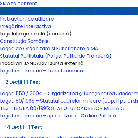
Skip to content
Legislație MAI – Încadrări Directe din Sursă Externă
Instrucțiuni de utilizare
Pregătire interactivă
Legislație generală (comună)
Constituția României
Legea de Organizare și Funcționare a MAI
Statutul Polițistului (Poliție, Poliția de Frontieră)
Încadrări JANDARMI sursă externă
Legi Jandarmerie – trunchi comun
Legi Jandarmerie – trunchi comun
2 Lecții
|
1 Test
Legea 550 / 2004 – Organizarea și funcționarea Jandar
Legea 80/1995 – Statutul cadrelor militare (cap. II pt. ordi
TEST: LEGEA 80/1995; STATUTUL CADRELOR MILITARE
Legi Jandarmerie – specializarea Ordine Publică
Legi Jandarmerie – specializarea Ordine Publică
14 Lecții
|
1 Test