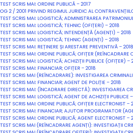
TEST SCRIS MAI: ORDINE PUBLICĂ – 2017
OG 2 / 2001 PRIVIND REGIMUL JURIDIC AL CONTRAVENȚIIL
TEST SCRIS MAI: LOGISTICĂ; ADMINISTRAREA PATRIMONIULU
TEST SCRIS MAI: LOGISTICĂ; TEHNIC (OFIȚERI) – 2018
TEST SCRIS MAI: LOGISTICĂ; INTENDENȚĂ (AGENȚI) – 2018
TEST SCRIS MAI: LOGISTICĂ; TEHNIC (AGENȚI) – 2018
TEST SCRIS MAI: REȚINERE ȘI ARESTARE PREVENTIVĂ – 201
TEST SCRIS MAI: ORDINE PUBLICĂ; OFIȚER (REÎNCADRARE C
TEST SCRIS MAI: LOGISTICĂ; ACHIZIȚII PUBLICE (OFIȚER) – 
TEST SCRIS MAI: FINANCIAR; OFIȚER – 2018
TEST SCRIS MAI (REÎNCADRARE): INVESTIGAREA CRIMINAL
TEST SCRIS MAI: FINANCIAR; AGENT DE POLIȚIE – 2018
TEST SCRIS MAI: (ÎNCADRARE DIRECTĂ): INVESTIGAREA CR
TEST SCRIS MAI: LOGISTICĂ; AGENT DE ACHIZIȚII PUBLICE –
TEST SCRIS MAI: ORDINE PUBLICĂ; OFIȚER ELECTRONIST – 
TEST SCRIS MAI: FINANCIAR; AJUTOR PROGRAMATOR (AGEN
TEST SCRIS MAI: ORDINE PUBLICĂ; AGENT ELECTRONIST – 
TEST SCRIS MAI (REÎNCADRARE AGENȚI): INVESTIGAȚII CRI
TEST SCRIS MAI (REÎNCADRARE OFIȚERI): INVESTIGAȚII CRI