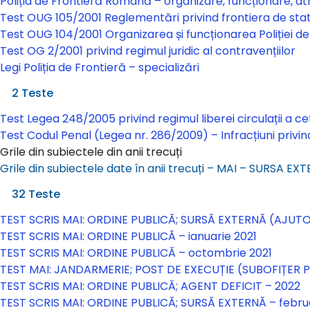
Poliția de Frontieră Română – organizare, funcționare, atr
Test OUG 105/2001 Reglementări privind frontiera de sta
Test OUG 104/2001 Organizarea și funcționarea Poliției 
Test OG 2/2001 privind regimul juridic al contravențiilor
Legi Poliția de Frontieră – specializări
Legi Poliția de Frontieră – specializări
2 Teste
Test Legea 248/2005 privind regimul liberei circulații a c
Test Codul Penal (Legea nr. 286/2009) – Infracțiuni privind
Grile din subiectele din anii trecuți
Grile din subiectele date în anii trecuți – MAI – SURSA E
Grile din subiectele date în anii trecuți – MAI – SURS
32 Teste
TEST SCRIS MAI: ORDINE PUBLICĂ; SURSĂ EXTERNĂ (AJUTO
TEST SCRIS MAI: ORDINE PUBLICĂ – ianuarie 2021
TEST SCRIS MAI: ORDINE PUBLICĂ – octombrie 2021
TEST MAI: JANDARMERIE; POST DE EXECUȚIE (SUBOFIȚER P
TEST SCRIS MAI: ORDINE PUBLICĂ; AGENT DEFICIT – 2022
TEST SCRIS MAI: ORDINE PUBLICĂ; SURSĂ EXTERNĂ – febru