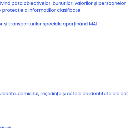
vind paza obiectivelor, bunurilor, valorilor și persoanelor
rotectie a informatiilor clasificate
or și transporturilor speciale aparținând MAI
ența, domiciliul, reședința și actele de identitate ale ce