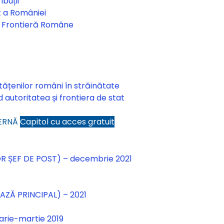
ibuții
t a României
de Frontieră Române
etățenilor români în străinătate
 autoritatea și frontiera de stat
XTERNĂ
Capitol cu acces gratuit
A EXTERNĂ
R ȘEF DE POST) – decembrie 2021
AZĂ PRINCIPAL) – 2021
arie-martie 2019