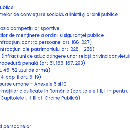
ublice
r de conviețuire socială, a liniștii și ordinii publice
zia competițiilor sportive
lor de menținere a ordinii și siguranței publice
Infracțiuni contra persoanei art. 188-227)
nfracțiuni ale patrimoniului art. 228 – 256)
(infracțiuni ce aduc atingere unor relații privind conviețu
rocedură penală (art 61, 165-167, 293)
rt. 46-52 uzul de armă)
 cap. II art. 5-19)
surse umane – Anexele 6 și 10
iilor clasificate în România (capitolele I, II, III – pentru
pitolele I, II, III pt. Ordine Publică)
 și persoanelor