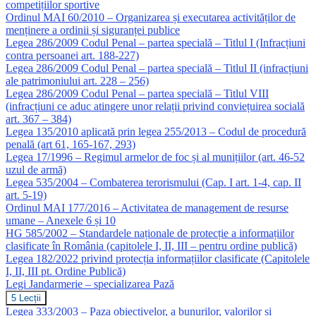
competițiilor sportive
Ordinul MAI 60/2010 – Organizarea și executarea activităților de
menținere a ordinii și siguranței publice
Legea 286/2009 Codul Penal – partea specială – Titlul I (Infracțiuni
contra persoanei art. 188-227)
Legea 286/2009 Codul Penal – partea specială – Titlul II (infracțiuni
ale patrimoniului art. 228 – 256)
Legea 286/2009 Codul Penal – partea specială – Titlul VIII
(infracțiuni ce aduc atingere unor relații privind conviețuirea socială
art. 367 – 384)
Legea 135/2010 aplicată prin legea 255/2013 – Codul de procedură
penală (art 61, 165-167, 293)
Legea 17/1996 – Regimul armelor de foc și al munițiilor (art. 46-52
uzul de armă)
Legea 535/2004 – Combaterea terorismului (Cap. I art. 1-4, cap. II
art. 5-19)
Ordinul MAI 177/2016 – Activitatea de management de resurse
umane – Anexele 6 și 10
HG 585/2002 – Standardele naționale de protecție a informațiilor
clasificate în România (capitolele I, II, III – pentru ordine publică)
Legea 182/2022 privind protecția informațiilor clasificate (Capitolele
I, II, III pt. Ordine Publică)
Legi Jandarmerie – specializarea Pază
Legi
5 Lecții
Jandarmerie
Legea 333/2003 – Paza obiectivelor, a bunurilor, valorilor și