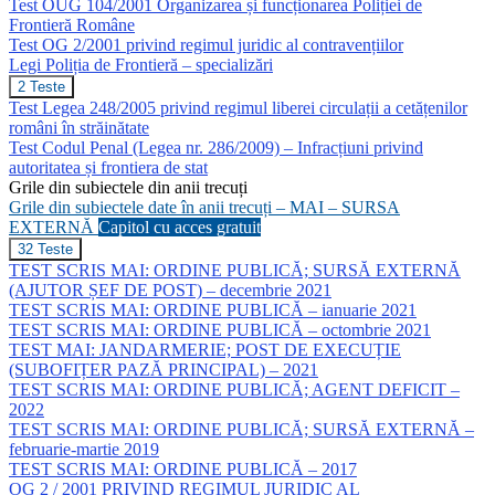
Test OUG 104/2001 Organizarea și funcționarea Poliției de
trunchi
comun
Frontieră Române
Test OG 2/2001 privind regimul juridic al contravențiilor
Legi Poliția de Frontieră – specializări
Legi
2 Teste
Poliția
Test Legea 248/2005 privind regimul liberei circulații a cetățenilor
de
români în străinătate
Frontieră
Test Codul Penal (Legea nr. 286/2009) – Infracțiuni privind
–
autoritatea și frontiera de stat
specializări
Grile din subiectele din anii trecuți
Grile din subiectele date în anii trecuți – MAI – SURSA
EXTERNĂ
Capitol cu acces gratuit
Grile
32 Teste
din
TEST SCRIS MAI: ORDINE PUBLICĂ; SURSĂ EXTERNĂ
subiectele
(AJUTOR ȘEF DE POST) – decembrie 2021
date
TEST SCRIS MAI: ORDINE PUBLICĂ – ianuarie 2021
în
TEST SCRIS MAI: ORDINE PUBLICĂ – octombrie 2021
anii
trecuți
TEST MAI: JANDARMERIE; POST DE EXECUȚIE
–
(SUBOFIȚER PAZĂ PRINCIPAL) – 2021
MAI
TEST SCRIS MAI: ORDINE PUBLICĂ; AGENT DEFICIT –
–
2022
SURSA
TEST SCRIS MAI: ORDINE PUBLICĂ; SURSĂ EXTERNĂ –
EXTERNĂ
februarie-martie 2019
TEST SCRIS MAI: ORDINE PUBLICĂ – 2017
OG 2 / 2001 PRIVIND REGIMUL JURIDIC AL