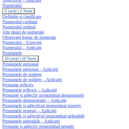
Adjectivul – Aplicații
Numeralul
Numeralul
5 Lecții
|
2 Teste
Definiție și clasificare
Numeralul cardinal
Numeralul ordinal
Alte tipuri de numerale
Observații legate de numerale
Numeralul – Exerciții
Numeralul – Aplicații
Pronumele
Pronumele
10 Lecții
|
10 Teste
Pronumele personal
Pronumele personal – Aplicații
Pronumele de politețe
Pronumele de politețe – Aplicații
Pronume reflexiv
Pronumele reflexiv – Aplicații
Pronume și adjectiv pronominal demonstrativ
Pronumele demonstrativ – Aplicații
Pronumele și adjectivul pronominal posesiv
Pronumele posesiv – Aplicații
Pronumele și adjectivul pronominal nehotărât
Pronumele nehotărât – Aplicații
Pronume și adjectiv pronominal negativ