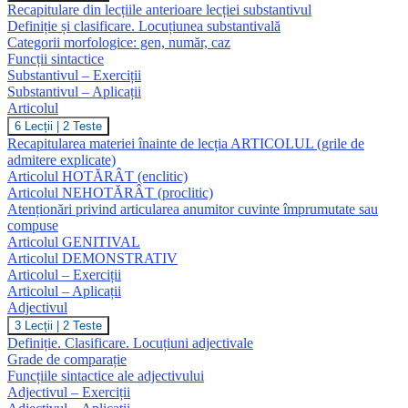
Recapitulare din lecțiile anterioare lecției substantivul
Definiție și clasificare. Locuțiunea substantivală
Categorii morfologice: gen, număr, caz
Funcții sintactice
Substantivul – Exerciții
Substantivul – Aplicații
Articolul
Articolul
6 Lecții
|
2 Teste
Recapitularea materiei înainte de lecția ARTICOLUL (grile de
admitere explicate)
Articolul HOTĂRÂT (enclitic)
Articolul NEHOTĂRÂT (proclitic)
Atenționări privind articularea anumitor cuvinte împrumutate sau
compuse
Articolul GENITIVAL
Articolul DEMONSTRATIV
Articolul – Exerciții
Articolul – Aplicații
Adjectivul
Adjectivul
3 Lecții
|
2 Teste
Definiție. Clasificare. Locuțiuni adjectivale
Grade de comparație
Funcțiile sintactice ale adjectivului
Adjectivul – Exerciții