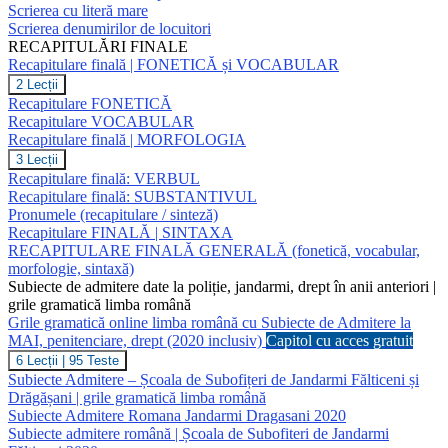
punctuație
Scrierea cu literă mare
Scrierea denumirilor de locuitori
RECAPITULĂRI FINALE
Recapitulare finală | FONETICĂ și VOCABULAR
Recapitulare
2 Lecții
finală
Recapitulare FONETICĂ
|
Recapitulare VOCABULAR
FONETICĂ
Recapitulare finală | MORFOLOGIA
și
VOCABULAR
Recapitulare
3 Lecții
finală
Recapitulare finală: VERBUL
|
Recapitulare finală: SUBSTANTIVUL
MORFOLOGIA
Pronumele (recapitulare / sinteză)
Recapitulare FINALĂ | SINTAXA
RECAPITULARE FINALĂ GENERALĂ (fonetică, vocabular,
morfologie, sintaxă)
Subiecte de admitere date la poliție, jandarmi, drept în anii anteriori |
grile gramatică limba română
Grile gramatică online limba română cu Subiecte de Admitere la
MAI, penitenciare, drept (2020 inclusiv)
Capitol cu acces gratuit
Grile
6 Lecții
|
95 Teste
gramatică
Subiecte Admitere – Școala de Subofițeri de Jandarmi Fălticeni și
online
Drăgășani | grile gramatică limba română
limba
Subiecte Admitere Romana Jandarmi Dragasani 2020
română
Subiecte admitere română | Școala de Subofiteri de Jandarmi
cu