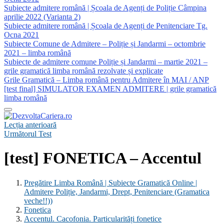
Subiecte admitere română | Școala de Agenți de Poliție Câmpina
aprilie 2022 (Varianta 2)
Subiecte admitere română | Școala de Agenți de Penitenciare Tg.
Ocna 2021
Subiecte Comune de Admitere – Poliție și Jandarmi – octombrie
2021 – limba română
Subiecte de admitere comune Poliție și Jandarmi – martie 2021 –
grile gramatică limba română rezolvate și explicate
Grile Gramatică – Limba română pentru Admitere în MAI / ANP
[test final] SIMULATOR EXAMEN ADMITERE | grile gramatică
limba română
Lecția anterioară
Următorul Test
[test] FONETICA – Accentul
Pregătire Limba Română | Subiecte Gramatică Online |
Admitere Poliție, Jandarmi, Drept, Penitenciare (Gramatica
veche!!))
Fonetica
Accentul. Cacofonia. Particularități fonetice