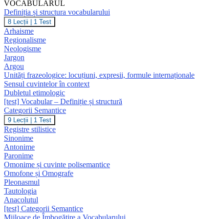
VOCABULARUL
Definiția și structura vocabularului
Definiția
8 Lecții
|
1 Test
și
Arhaisme
structura
Regionalisme
vocabularului
Neologisme
Jargon
Argou
Unități frazeologice: locuțiuni, expresii, formule internaționale
Sensul cuvintelor în context
Dubletul etimologic
[test] Vocabular – Definiție și structură
Categorii Semantice
Categorii
9 Lecții
|
1 Test
Semantice
Registre stilistice
Sinonime
Antonime
Paronime
Omonime și cuvinte polisemantice
Omofone și Omografe
Pleonasmul
Tautologia
Anacolutul
[test] Categorii Semantice
Mijloace de Îmbogățire a Vocabularului