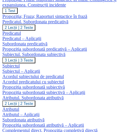
expansiunea. Construcții incidente
Propoziția.
1 Test
Fraza.
Propoziția; Fraza; Raporturi sintactice în frază
Raporturi
Predicatul. Subordonata predicativă
sintactice
Predicatul.
2 Lecții
|
2 Teste
în
Subordonata
frază.
Predicatul
predicativă
Contragerea
Predicatul – Aplicații
și
Subordonata predicativă
expansiunea.
Propoziția subordonată predicativă – Aplicații
Construcții
Subiectul. Subordonata subiectivă
incidente
Subiectul.
3 Lecții
|
3 Teste
Subordonata
Subiectul
subiectivă
Subiectul – Aplicații
Acordul subiectului de predicatul
Acordul predicatului cu subiectul
Propoziția subordonată subiectivă
Propoziția subordonată subiectivă – Aplicații
Atributul. Subordonata atributivă
Atributul.
2 Lecții
|
2 Teste
Subordonata
Atributul
atributivă
Atributul – Aplicații
Subordonata atributivă
Propoziția subordonată atributivă – Aplicații
Complementul direct. Propoziția completivă directă