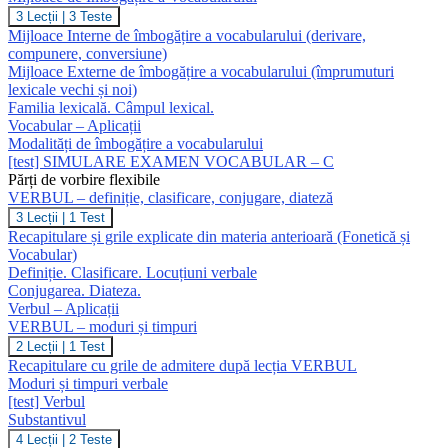
Mijloace
3 Lecții
|
3 Teste
de
Mijloace Interne de îmbogățire a vocabularului (derivare,
Îmbogățire
compunere, conversiune)
a
Mijloace Externe de îmbogățire a vocabularului (împrumuturi
Vocabularului
lexicale vechi și noi)
Familia lexicală. Câmpul lexical.
Vocabular – Aplicații
Modalități de îmbogățire a vocabularului
[test] SIMULARE EXAMEN VOCABULAR – C
Părți de vorbire flexibile
VERBUL – definiție, clasificare, conjugare, diateză
VERBUL
3 Lecții
|
1 Test
–
Recapitulare și grile explicate din materia anterioară (Fonetică și
definiție,
Vocabular)
clasificare,
Definiție. Clasificare. Locuțiuni verbale
conjugare,
Conjugarea. Diateza.
diateză
Verbul – Aplicații
VERBUL – moduri și timpuri
VERBUL
2 Lecții
|
1 Test
–
Recapitulare cu grile de admitere după lecția VERBUL
moduri
Moduri și timpuri verbale
și
[test] Verbul
timpuri
Substantivul
Substantivul
4 Lecții
|
2 Teste