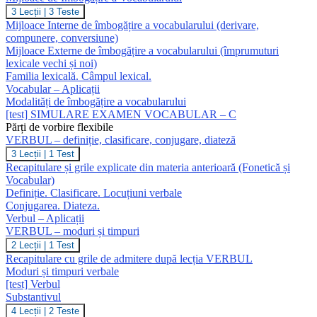
Mijloace
3 Lecții
|
3 Teste
de
Mijloace Interne de îmbogățire a vocabularului (derivare,
Îmbogățire
compunere, conversiune)
a
Mijloace Externe de îmbogățire a vocabularului (împrumuturi
Vocabularului
lexicale vechi și noi)
Familia lexicală. Câmpul lexical.
Vocabular – Aplicații
Modalități de îmbogățire a vocabularului
[test] SIMULARE EXAMEN VOCABULAR – C
Părți de vorbire flexibile
VERBUL – definiție, clasificare, conjugare, diateză
VERBUL
3 Lecții
|
1 Test
–
Recapitulare și grile explicate din materia anterioară (Fonetică și
definiție,
Vocabular)
clasificare,
Definiție. Clasificare. Locuțiuni verbale
conjugare,
Conjugarea. Diateza.
diateză
Verbul – Aplicații
VERBUL – moduri și timpuri
VERBUL
2 Lecții
|
1 Test
–
Recapitulare cu grile de admitere după lecția VERBUL
moduri
Moduri și timpuri verbale
și
[test] Verbul
timpuri
Substantivul
Substantivul
4 Lecții
|
2 Teste