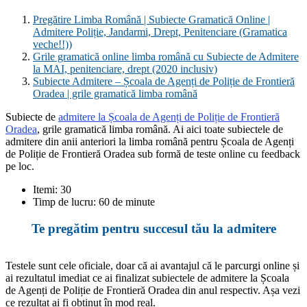
Pregătire Limba Română | Subiecte Gramatică Online |
Admitere Poliție, Jandarmi, Drept, Penitenciare (Gramatica
veche!!))
Grile gramatică online limba română cu Subiecte de Admitere
la MAI, penitenciare, drept (2020 inclusiv)
Subiecte Admitere – Școala de Agenți de Poliție de Frontieră
Oradea | grile gramatică limba română
Subiecte de
admitere la Școala de Agenți de Poliție de Frontieră
Oradea
, grile gramatică limba română. Ai aici toate subiectele de
admitere din anii anteriori la limba română pentru Școala de Agenți
de Poliție de Frontieră Oradea sub formă de teste online cu feedback
pe loc.
Itemi: 30
Timp de lucru: 60 de minute
Te pregătim pentru succesul tău la admitere
Testele sunt cele oficiale, doar că ai avantajul că le parcurgi online și
ai rezultatul imediat ce ai finalizat subiectele de admitere la Școala
de Agenți de Poliție de Frontieră Oradea din anul respectiv. Așa vezi
ce rezultat ai fi obținut în mod real.