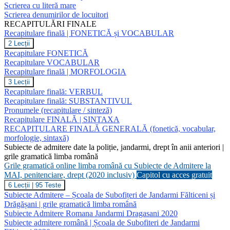
punctuație
Scrierea cu literă mare
Scrierea denumirilor de locuitori
RECAPITULĂRI FINALE
Recapitulare finală | FONETICĂ și VOCABULAR
Recapitulare
2 Lecții
finală
Recapitulare FONETICĂ
|
Recapitulare VOCABULAR
FONETICĂ
Recapitulare finală | MORFOLOGIA
și
VOCABULAR
Recapitulare
3 Lecții
finală
Recapitulare finală: VERBUL
|
Recapitulare finală: SUBSTANTIVUL
MORFOLOGIA
Pronumele (recapitulare / sinteză)
Recapitulare FINALĂ | SINTAXA
RECAPITULARE FINALĂ GENERALĂ (fonetică, vocabular,
morfologie, sintaxă)
Subiecte de admitere date la poliție, jandarmi, drept în anii anteriori |
grile gramatică limba română
Grile gramatică online limba română cu Subiecte de Admitere la
MAI, penitenciare, drept (2020 inclusiv)
Capitol cu acces gratuit
Grile
6 Lecții
|
95 Teste
gramatică
Subiecte Admitere – Școala de Subofițeri de Jandarmi Fălticeni și
online
Drăgășani | grile gramatică limba română
limba
Subiecte Admitere Romana Jandarmi Dragasani 2020
română
Subiecte admitere română | Școala de Subofiteri de Jandarmi
cu