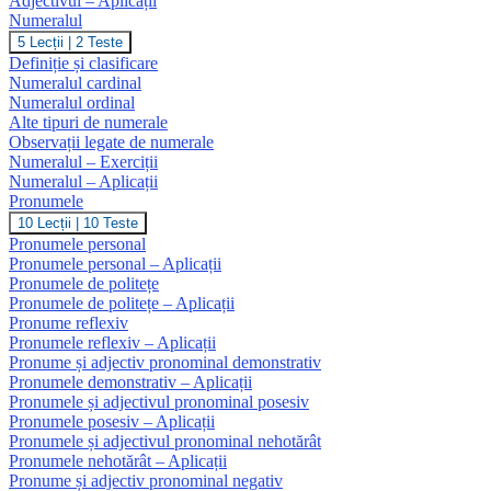
Adjectivul – Aplicații
Numeralul
Numeralul
5 Lecții
|
2 Teste
Definiție și clasificare
Numeralul cardinal
Numeralul ordinal
Alte tipuri de numerale
Observații legate de numerale
Numeralul – Exerciții
Numeralul – Aplicații
Pronumele
Pronumele
10 Lecții
|
10 Teste
Pronumele personal
Pronumele personal – Aplicații
Pronumele de politețe
Pronumele de politețe – Aplicații
Pronume reflexiv
Pronumele reflexiv – Aplicații
Pronume și adjectiv pronominal demonstrativ
Pronumele demonstrativ – Aplicații
Pronumele și adjectivul pronominal posesiv
Pronumele posesiv – Aplicații
Pronumele și adjectivul pronominal nehotărât
Pronumele nehotărât – Aplicații
Pronume și adjectiv pronominal negativ