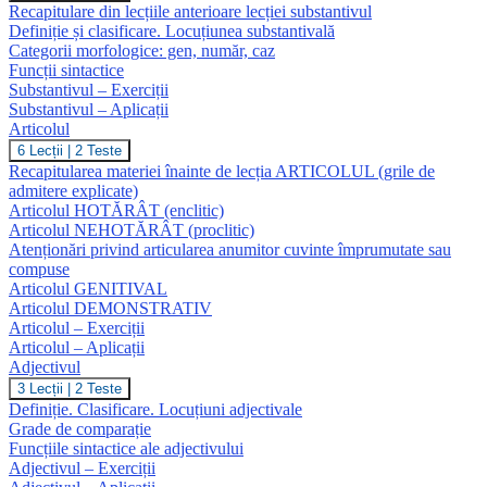
Recapitulare din lecțiile anterioare lecției substantivul
Definiție și clasificare. Locuțiunea substantivală
Categorii morfologice: gen, număr, caz
Funcții sintactice
Substantivul – Exerciții
Substantivul – Aplicații
Articolul
Articolul
6 Lecții
|
2 Teste
Recapitularea materiei înainte de lecția ARTICOLUL (grile de
admitere explicate)
Articolul HOTĂRÂT (enclitic)
Articolul NEHOTĂRÂT (proclitic)
Atenționări privind articularea anumitor cuvinte împrumutate sau
compuse
Articolul GENITIVAL
Articolul DEMONSTRATIV
Articolul – Exerciții
Articolul – Aplicații
Adjectivul
Adjectivul
3 Lecții
|
2 Teste
Definiție. Clasificare. Locuțiuni adjectivale
Grade de comparație
Funcțiile sintactice ale adjectivului
Adjectivul – Exerciții