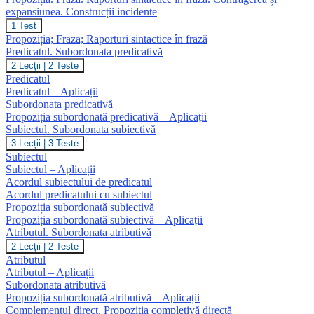
expansiunea. Construcții incidente
Propoziția.
1 Test
Fraza.
Propoziția; Fraza; Raporturi sintactice în frază
Raporturi
Predicatul. Subordonata predicativă
sintactice
Predicatul.
2 Lecții
|
2 Teste
în
Subordonata
frază.
Predicatul
predicativă
Contragerea
Predicatul – Aplicații
și
Subordonata predicativă
expansiunea.
Propoziția subordonată predicativă – Aplicații
Construcții
Subiectul. Subordonata subiectivă
incidente
Subiectul.
3 Lecții
|
3 Teste
Subordonata
Subiectul
subiectivă
Subiectul – Aplicații
Acordul subiectului de predicatul
Acordul predicatului cu subiectul
Propoziția subordonată subiectivă
Propoziția subordonată subiectivă – Aplicații
Atributul. Subordonata atributivă
Atributul.
2 Lecții
|
2 Teste
Subordonata
Atributul
atributivă
Atributul – Aplicații
Subordonata atributivă
Propoziția subordonată atributivă – Aplicații
Complementul direct. Propoziția completivă directă