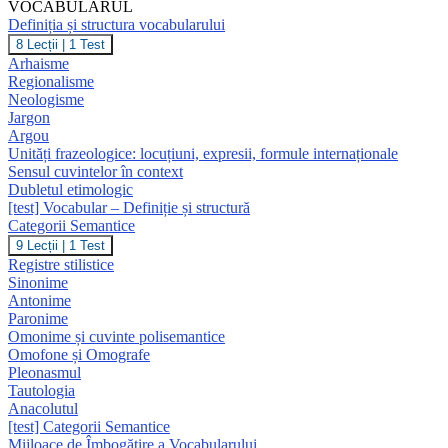
VOCABULARUL
Definiția și structura vocabularului
Definiția
8 Lecții
|
1 Test
și
Arhaisme
structura
Regionalisme
vocabularului
Neologisme
Jargon
Argou
Unități frazeologice: locuțiuni, expresii, formule internaționale
Sensul cuvintelor în context
Dubletul etimologic
[test] Vocabular – Definiție și structură
Categorii Semantice
Categorii
9 Lecții
|
1 Test
Semantice
Registre stilistice
Sinonime
Antonime
Paronime
Omonime și cuvinte polisemantice
Omofone și Omografe
Pleonasmul
Tautologia
Anacolutul
[test] Categorii Semantice
Mijloace de Îmbogățire a Vocabularului