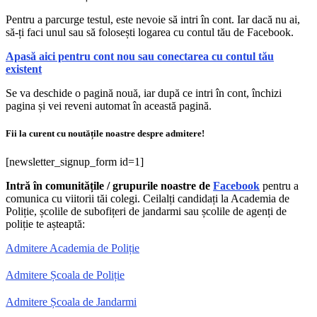
Pentru a parcurge testul, este nevoie să intri în cont. Iar dacă nu ai,
să-ți faci unul sau să folosești logarea cu contul tău de Facebook.
Apasă aici pentru cont nou sau conectarea cu contul tău
existent
Se va deschide o pagină nouă, iar după ce intri în cont, închizi
pagina și vei reveni automat în această pagină.
Fii la curent cu noutățile noastre despre admitere!
[newsletter_signup_form id=1]
Intră în comunitățile / grupurile noastre de
Facebook
pentru a
comunica cu viitorii tăi colegi. Ceilalți candidați la Academia de
Poliție, școlile de subofițeri de jandarmi sau școlile de agenți de
poliție te așteaptă:
Admitere Academia de Poliție
Admitere Școala de Poliție
Admitere Școala de Jandarmi