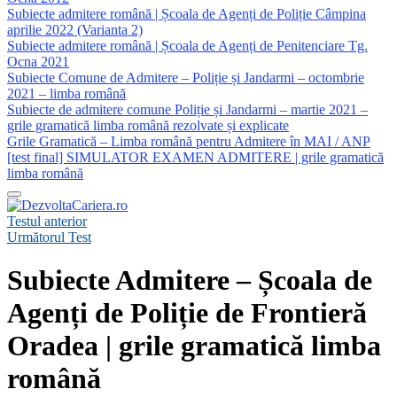
Subiecte admitere română | Școala de Agenți de Poliție Câmpina
aprilie 2022 (Varianta 2)
Subiecte admitere română | Școala de Agenți de Penitenciare Tg.
Ocna 2021
Subiecte Comune de Admitere – Poliție și Jandarmi – octombrie
2021 – limba română
Subiecte de admitere comune Poliție și Jandarmi – martie 2021 –
grile gramatică limba română rezolvate și explicate
Grile Gramatică – Limba română pentru Admitere în MAI / ANP
[test final] SIMULATOR EXAMEN ADMITERE | grile gramatică
limba română
Testul anterior
Următorul Test
Subiecte Admitere – Școala de
Agenți de Poliție de Frontieră
Oradea | grile gramatică limba
română