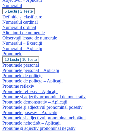
Adjectivul – Aplicații
Numeralul
Numeralul
5 Lecții
|
2 Teste
Definiție și clasificare
Numeralul cardinal
Numeralul ordinal
Alte tipuri de numerale
Observații legate de numerale
Numeralul – Exerciții
Numeralul – Aplicații
Pronumele
Pronumele
10 Lecții
|
10 Teste
Pronumele personal
Pronumele personal – Aplicații
Pronumele de politețe
Pronumele de politețe – Aplicații
Pronume reflexiv
Pronumele reflexiv – Aplicații
Pronume și adjectiv pronominal demonstrativ
Pronumele demonstrativ – Aplicații
Pronumele și adjectivul pronominal posesiv
Pronumele posesiv – Aplicații
Pronumele și adjectivul pronominal nehotărât
Pronumele nehotărât – Aplicații
Pronume și adjectiv pronominal negativ