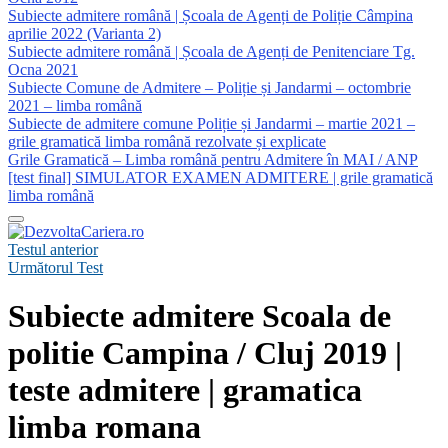
Subiecte admitere română | Școala de Agenți de Poliție Câmpina
aprilie 2022 (Varianta 2)
Subiecte admitere română | Școala de Agenți de Penitenciare Tg.
Ocna 2021
Subiecte Comune de Admitere – Poliție și Jandarmi – octombrie
2021 – limba română
Subiecte de admitere comune Poliție și Jandarmi – martie 2021 –
grile gramatică limba română rezolvate și explicate
Grile Gramatică – Limba română pentru Admitere în MAI / ANP
[test final] SIMULATOR EXAMEN ADMITERE | grile gramatică
limba română
Testul anterior
Următorul Test
Subiecte admitere Scoala de
politie Campina / Cluj 2019 |
teste admitere | gramatica
limba romana