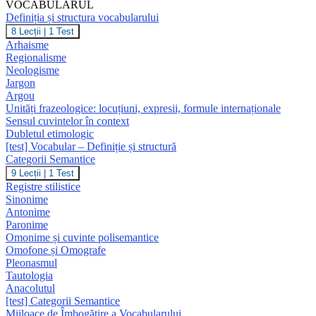
VOCABULARUL
Definiția și structura vocabularului
Definiția
8 Lecții
|
1 Test
și
Arhaisme
structura
Regionalisme
vocabularului
Neologisme
Jargon
Argou
Unități frazeologice: locuțiuni, expresii, formule internaționale
Sensul cuvintelor în context
Dubletul etimologic
[test] Vocabular – Definiție și structură
Categorii Semantice
Categorii
9 Lecții
|
1 Test
Semantice
Registre stilistice
Sinonime
Antonime
Paronime
Omonime și cuvinte polisemantice
Omofone și Omografe
Pleonasmul
Tautologia
Anacolutul
[test] Categorii Semantice
Mijloace de Îmbogățire a Vocabularului