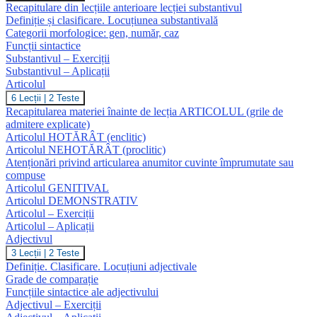
Recapitulare din lecțiile anterioare lecției substantivul
Definiție și clasificare. Locuțiunea substantivală
Categorii morfologice: gen, număr, caz
Funcții sintactice
Substantivul – Exerciții
Substantivul – Aplicații
Articolul
Articolul
6 Lecții
|
2 Teste
Recapitularea materiei înainte de lecția ARTICOLUL (grile de
admitere explicate)
Articolul HOTĂRÂT (enclitic)
Articolul NEHOTĂRÂT (proclitic)
Atenționări privind articularea anumitor cuvinte împrumutate sau
compuse
Articolul GENITIVAL
Articolul DEMONSTRATIV
Articolul – Exerciții
Articolul – Aplicații
Adjectivul
Adjectivul
3 Lecții
|
2 Teste
Definiție. Clasificare. Locuțiuni adjectivale
Grade de comparație
Funcțiile sintactice ale adjectivului
Adjectivul – Exerciții