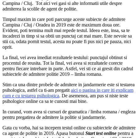
Campina / Cluj. Tot aici vei gasi si alte informatii utile despre
admiterea la scolile de agent de politie.
Timpul maxim in care poti parcurge aceste subiecte de admitere
Campina / Cluj / Oradea in 2019 este de maximum doua ore.
Evident, poti termina mult mai repede testul. Ideea este, insa, sa te
incadrezi in timp si sa obtii un punctaj cat mai mare. Este nevoie sa
stii ca, odata pornit testul, acesta nu poate fi pus nici pe pauza, nici
oprit.
La final, vei avea imediat rezultatele testului: punctajul obtinut si
procentul de reusita. Tot la final, vei avea si rezultatele corecte
pentru fiecare intrebare in parte. Astfel, vei sti ce ai gresit din cadrul
subiectele de admitere politie 2019 – limba romana.
Stim ca una dintre probele de admitere in jandarmerie este si testarea
psihologica, astfel ca ti-am pregatit
aici o pagina in care iti explicam
cum e cu testarea psihologica
. De asemenea, am pus si niste teste
psihologice online ca sa te cunosti mai bine.
In curand, vom avea si cursuri de gramatica / limba romana / engleza
pentru pregatirea de admitere la politie si jandarmerie.
Gata cu vorba, hai sa incepem testul online cu subiectele de admitere
ca agent de politie in 2019. Apasa butonul
Start test online
pentru a