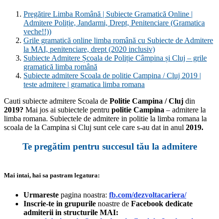
Pregătire Limba Română | Subiecte Gramatică Online |
Admitere Poliție, Jandarmi, Drept, Penitenciare (Gramatica
veche!!))
Grile gramatică online limba română cu Subiecte de Admitere
la MAI, penitenciare, drept (2020 inclusiv)
Subiecte Admitere Școala de Poliție Câmpina și Cluj – grile
gramatică limba română
Subiecte admitere Scoala de politie Campina / Cluj 2019 |
teste admitere | gramatica limba romana
Cauti subiecte admitere Scoala de
Politie Campina / Cluj
din
2019?
Mai jos ai subiectele pentru
politie Campina
– admitere la
limba romana. Subiectele de admitere in politie la limba romana la
scoala de la Campina si Cluj sunt cele care s-au dat in anul
2019.
Te pregătim pentru succesul tău la admitere
Mai intai, hai sa pastram legatura:
Urmareste
pagina noastra:
fb.com/dezvoltacariera/
Inscrie-te in grupurile
noastre de
Facebook dedicate
admiterii in structurile MAI: