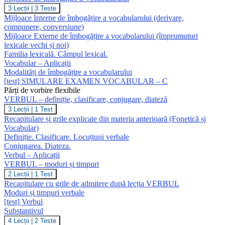
Mijloace
3 Lecții
|
3 Teste
de
Mijloace Interne de îmbogățire a vocabularului (derivare,
Îmbogățire
compunere, conversiune)
a
Mijloace Externe de îmbogățire a vocabularului (împrumuturi
Vocabularului
lexicale vechi și noi)
Familia lexicală. Câmpul lexical.
Vocabular – Aplicații
Modalități de îmbogățire a vocabularului
[test] SIMULARE EXAMEN VOCABULAR – C
Părți de vorbire flexibile
VERBUL – definiție, clasificare, conjugare, diateză
VERBUL
3 Lecții
|
1 Test
–
Recapitulare și grile explicate din materia anterioară (Fonetică și
definiție,
Vocabular)
clasificare,
Definiție. Clasificare. Locuțiuni verbale
conjugare,
Conjugarea. Diateza.
diateză
Verbul – Aplicații
VERBUL – moduri și timpuri
VERBUL
2 Lecții
|
1 Test
–
Recapitulare cu grile de admitere după lecția VERBUL
moduri
Moduri și timpuri verbale
și
[test] Verbul
timpuri
Substantivul
Substantivul
4 Lecții
|
2 Teste