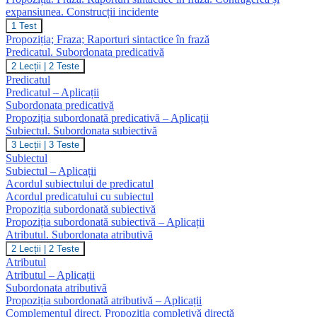
expansiunea. Construcții incidente
Propoziția.
1 Test
Fraza.
Propoziția; Fraza; Raporturi sintactice în frază
Raporturi
Predicatul. Subordonata predicativă
sintactice
Predicatul.
2 Lecții
|
2 Teste
în
Subordonata
frază.
Predicatul
predicativă
Contragerea
Predicatul – Aplicații
și
Subordonata predicativă
expansiunea.
Propoziția subordonată predicativă – Aplicații
Construcții
Subiectul. Subordonata subiectivă
incidente
Subiectul.
3 Lecții
|
3 Teste
Subordonata
Subiectul
subiectivă
Subiectul – Aplicații
Acordul subiectului de predicatul
Acordul predicatului cu subiectul
Propoziția subordonată subiectivă
Propoziția subordonată subiectivă – Aplicații
Atributul. Subordonata atributivă
Atributul.
2 Lecții
|
2 Teste
Subordonata
Atributul
atributivă
Atributul – Aplicații
Subordonata atributivă
Propoziția subordonată atributivă – Aplicații
Complementul direct. Propoziția completivă directă