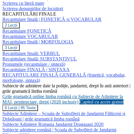
punctuație
Scrierea cu literă mare
Scrierea denumirilor de locuitori
RECAPITULĂRI FINALE
Recapitulare finală | FONETICĂ și VOCABULAR
Recapitulare
2 Lecții
finală
Recapitulare FONETICĂ
|
Recapitulare VOCABULAR
FONETICĂ
Recapitulare finală | MORFOLOGIA
și
VOCABULAR
Recapitulare
3 Lecții
finală
Recapitulare finală: VERBUL
|
Recapitulare finală: SUBSTANTIVUL
MORFOLOGIA
Pronumele (recapitulare / sinteză)
Recapitulare FINALĂ | SINTAXA
RECAPITULARE FINALĂ GENERALĂ (fonetică, vocabular,
morfologie, sintaxă)
Subiecte de admitere date la poliție, jandarmi, drept în anii anteriori |
grile gramatică limba română
Grile gramatică online limba română cu Subiecte de Admitere la
MAI, penitenciare, drept (2020 inclusiv)
Capitol cu acces gratuit
Grile
6 Lecții
|
95 Teste
gramatică
Subiecte Admitere – Școala de Subofițeri de Jandarmi Fălticeni și
online
Drăgășani | grile gramatică limba română
limba
Subiecte Admitere Romana Jandarmi Dragasani 2020
română
Subiecte admitere română | Școala de Subofiteri de Jandarmi
cu