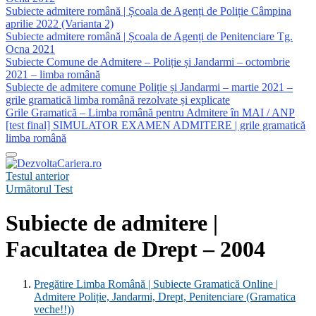
Subiecte admitere română | Școala de Agenți de Poliție Câmpina
aprilie 2022 (Varianta 2)
Subiecte admitere română | Școala de Agenți de Penitenciare Tg.
Ocna 2021
Subiecte Comune de Admitere – Poliție și Jandarmi – octombrie
2021 – limba română
Subiecte de admitere comune Poliție și Jandarmi – martie 2021 –
grile gramatică limba română rezolvate și explicate
Grile Gramatică – Limba română pentru Admitere în MAI / ANP
[test final] SIMULATOR EXAMEN ADMITERE | grile gramatică
limba română
Testul anterior
Următorul Test
Subiecte de admitere |
Facultatea de Drept – 2004
Pregătire Limba Română | Subiecte Gramatică Online |
Admitere Poliție, Jandarmi, Drept, Penitenciare (Gramatica
veche!!))