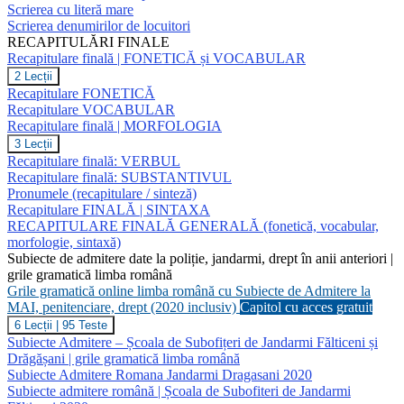
punctuație
Scrierea cu literă mare
Scrierea denumirilor de locuitori
RECAPITULĂRI FINALE
Recapitulare finală | FONETICĂ și VOCABULAR
Recapitulare
2 Lecții
finală
Recapitulare FONETICĂ
|
Recapitulare VOCABULAR
FONETICĂ
Recapitulare finală | MORFOLOGIA
și
VOCABULAR
Recapitulare
3 Lecții
finală
Recapitulare finală: VERBUL
|
Recapitulare finală: SUBSTANTIVUL
MORFOLOGIA
Pronumele (recapitulare / sinteză)
Recapitulare FINALĂ | SINTAXA
RECAPITULARE FINALĂ GENERALĂ (fonetică, vocabular,
morfologie, sintaxă)
Subiecte de admitere date la poliție, jandarmi, drept în anii anteriori |
grile gramatică limba română
Grile gramatică online limba română cu Subiecte de Admitere la
MAI, penitenciare, drept (2020 inclusiv)
Capitol cu acces gratuit
Grile
6 Lecții
|
95 Teste
gramatică
Subiecte Admitere – Școala de Subofițeri de Jandarmi Fălticeni și
online
Drăgășani | grile gramatică limba română
limba
Subiecte Admitere Romana Jandarmi Dragasani 2020
română
Subiecte admitere română | Școala de Subofiteri de Jandarmi
cu