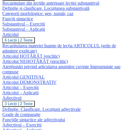
Recapitulare din lecțiile anterioare lecției substantivul
Definiție și clasificare. Locuțiunea substantivală
Categorii morfologice: gen, număr, caz
Funcții sintactice
Substantivul – Exerciții
Substantivul – Aplicații
Articolul
Articolul
6 Lecții
|
2 Teste
Recapitularea materiei înainte de lecția ARTICOLUL (grile de
admitere explicate)
Articolul HOTĂRÂT (enclitic)
Articolul NEHOTĂRÂT (proclitic)
Atenționări privind articularea anumitor cuvinte împrumutate sau
compuse
Articolul GENITIVAL
Articolul DEMONSTRATIV
Articolul – Exerciții
Articolul – Aplicații
Adjectivul
Adjectivul
3 Lecții
|
2 Teste
Definiție. Clasificare. Locuțiuni adjectivale
Grade de comparație
Funcțiile sintactice ale adjectivului
Adjectivul – Exerciții