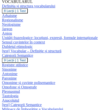
VOCABULARUL
Definiția și structura vocabularului
Definiția
8 Lecții
|
1 Test
și
Arhaisme
structura
Regionalisme
vocabularului
Neologisme
Jargon
Argou
Unități frazeologice: locuțiuni, expresii, formule internaționale
Sensul cuvintelor în context
Dubletul etimologic
[test] Vocabular – Definiție și structură
Categorii Semantice
Categorii
9 Lecții
|
1 Test
Semantice
Registre stilistice
Sinonime
Antonime
Paronime
Omonime și cuvinte polisemantice
Omofone și Omografe
Pleonasmul
Tautologia
Anacolutul
[test] Categorii Semantice
Mijloace de Îmbogățire a Vocabularului