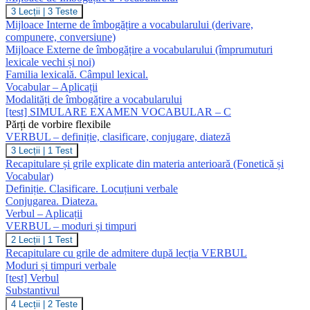
Mijloace
3 Lecții
|
3 Teste
de
Mijloace Interne de îmbogățire a vocabularului (derivare,
Îmbogățire
compunere, conversiune)
a
Mijloace Externe de îmbogățire a vocabularului (împrumuturi
Vocabularului
lexicale vechi și noi)
Familia lexicală. Câmpul lexical.
Vocabular – Aplicații
Modalități de îmbogățire a vocabularului
[test] SIMULARE EXAMEN VOCABULAR – C
Părți de vorbire flexibile
VERBUL – definiție, clasificare, conjugare, diateză
VERBUL
3 Lecții
|
1 Test
–
Recapitulare și grile explicate din materia anterioară (Fonetică și
definiție,
Vocabular)
clasificare,
Definiție. Clasificare. Locuțiuni verbale
conjugare,
Conjugarea. Diateza.
diateză
Verbul – Aplicații
VERBUL – moduri și timpuri
VERBUL
2 Lecții
|
1 Test
–
Recapitulare cu grile de admitere după lecția VERBUL
moduri
Moduri și timpuri verbale
și
[test] Verbul
timpuri
Substantivul
Substantivul
4 Lecții
|
2 Teste