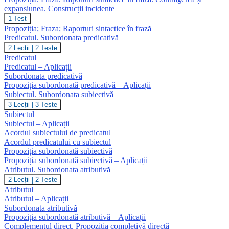
expansiunea. Construcții incidente
Propoziția.
1 Test
Fraza.
Propoziția; Fraza; Raporturi sintactice în frază
Raporturi
Predicatul. Subordonata predicativă
sintactice
Predicatul.
2 Lecții
|
2 Teste
în
Subordonata
frază.
Predicatul
predicativă
Contragerea
Predicatul – Aplicații
și
Subordonata predicativă
expansiunea.
Propoziția subordonată predicativă – Aplicații
Construcții
Subiectul. Subordonata subiectivă
incidente
Subiectul.
3 Lecții
|
3 Teste
Subordonata
Subiectul
subiectivă
Subiectul – Aplicații
Acordul subiectului de predicatul
Acordul predicatului cu subiectul
Propoziția subordonată subiectivă
Propoziția subordonată subiectivă – Aplicații
Atributul. Subordonata atributivă
Atributul.
2 Lecții
|
2 Teste
Subordonata
Atributul
atributivă
Atributul – Aplicații
Subordonata atributivă
Propoziția subordonată atributivă – Aplicații
Complementul direct. Propoziția completivă directă