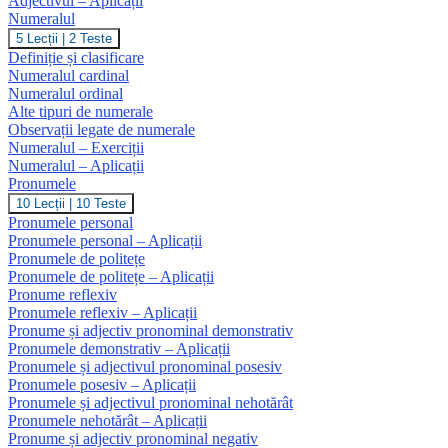
Adjectivul – Aplicații
Numeralul
Numeralul
5 Lecții
|
2 Teste
Definiție și clasificare
Numeralul cardinal
Numeralul ordinal
Alte tipuri de numerale
Observații legate de numerale
Numeralul – Exerciții
Numeralul – Aplicații
Pronumele
Pronumele
10 Lecții
|
10 Teste
Pronumele personal
Pronumele personal – Aplicații
Pronumele de politețe
Pronumele de politețe – Aplicații
Pronume reflexiv
Pronumele reflexiv – Aplicații
Pronume și adjectiv pronominal demonstrativ
Pronumele demonstrativ – Aplicații
Pronumele și adjectivul pronominal posesiv
Pronumele posesiv – Aplicații
Pronumele și adjectivul pronominal nehotărât
Pronumele nehotărât – Aplicații
Pronume și adjectiv pronominal negativ